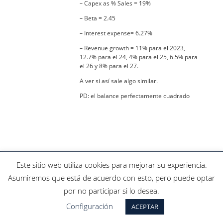
– Capex as % Sales = 19%
– Beta = 2.45
– Interest expense= 6.27%
– Revenue growth = 11% para el 2023,
12.7% para el 24, 4% para el 25, 6.5% para
el 26 y 8% para el 27.
A ver si así sale algo similar.
PD: el balance perfectamente cuadrado
Este sitio web utiliza cookies para mejorar su experiencia.
Contacto
|
Privacidad
|
Aviso Legal
|
Defensa Del Cliente
Asumiremos que está de acuerdo con esto, pero puede optar
por no participar si lo desea.
Configuración
ACEPTAR