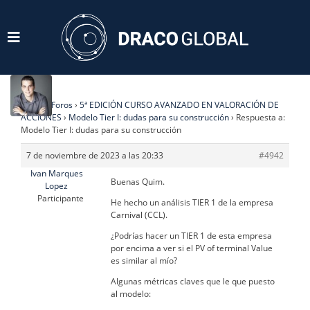
Home
›
Foros
›
5ª EDICIÓN CURSO AVANZADO EN VALORACIÓN DE
ACCIONES
›
Modelo Tier I: dudas para su construcción
›
Respuesta a:
Modelo Tier I: dudas para su construcción
7 de noviembre de 2023 a las 20:33
#4942
Ivan Marques
Buenas Quim.
Lopez
Participante
He hecho un análisis TIER 1 de la empresa
Carnival (CCL).
¿Podrías hacer un TIER 1 de esta empresa
por encima a ver si el PV of terminal Value
es similar al mío?
Algunas métricas claves que le que puesto
al modelo: