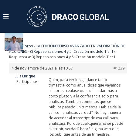
Home
›
Foros
›
1A EDICIÓN CURSO AVANZADO EN VALORACIÓN DE
ACCIONES
›
3) Repaso sesiones 4 y 5: Creación modelo Tier I
›
Respuesta a: 3) Repaso sesiones 4 y 5: Creación modelo Tier I
4 de noviembre de 2021 a las 10:57
#1239
Luis Enrique
Quim, para ver los guidance tanto
Participante
trimestral como anual dices que vayamos
a la press realase que suelen dar más a
corto pl,azo y a la conferencia solo para
analistas. Tambien comentas que se
publica pasado un trimestre. Hablas de la
call con analistas verdad?. No hay manera
de acceder al transcript de esa call para
analistas?. Porque cualkquiera no se puede
suscribir, verdad? habrá alguna web que
los publique antes de un trimestre?.