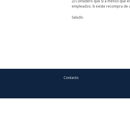
2) Considero que SI a menos que e
empleados. Si existe recompra de 
Saludo.
Contacto