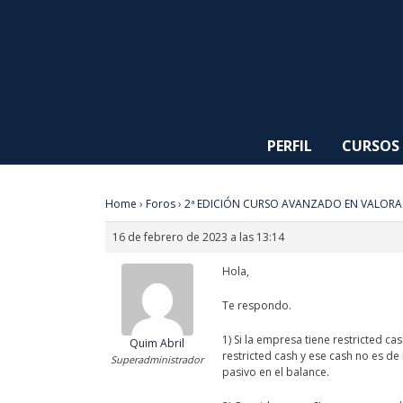
PERFIL
CURSOS
Home
›
Foros
›
2ª EDICIÓN CURSO AVANZADO EN VALORA
16 de febrero de 2023 a las 13:14
Hola,
Te respondo.
1) Si la empresa tiene restricted c
Quim Abril
restricted cash y ese cash no es de
Superadministrador
pasivo en el balance.