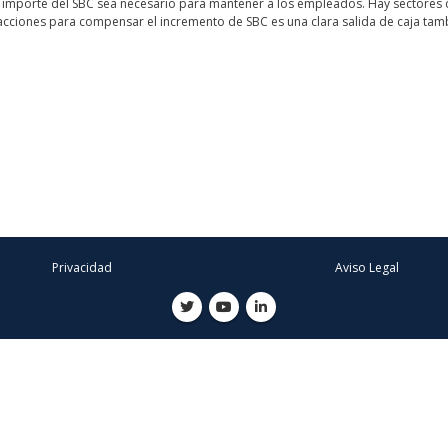
l importe del SBC sea necesario para mantener a los empleados. Hay sectores 
acciones para compensar el incremento de SBC es una clara salida de caja tam
Privacidad
Aviso Legal